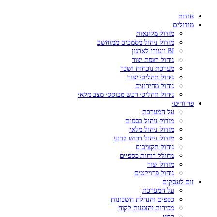
אודות
מודולים
מודול מלונאות
מודול ניהול מסמכים ממוחשב
BI ייעודי לארגון
ניהול רצפת יצור
מערכת נוכחות ושכר
ניהול תהליכי יצור
ניהול מחירונים
ניהול תהליכי רכש מבוססי מצב מלאי
פריוריטי
על המערכת
מודול ניהול כספים
מודול ניהול מלאי
מודול ניהול רכוש קבוע
ניהול תקציבים
מחולל דוחות כספיים
מודול יצור
ניהול פרויקטים
זום לעסקים
על המערכת
כספים והנהלת חשבונות
מכירות והזמנות לקוח
רכש