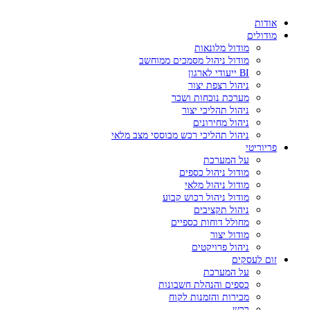
אודות
מודולים
מודול מלונאות
מודול ניהול מסמכים ממוחשב
BI ייעודי לארגון
ניהול רצפת יצור
מערכת נוכחות ושכר
ניהול תהליכי יצור
ניהול מחירונים
ניהול תהליכי רכש מבוססי מצב מלאי
פריוריטי
על המערכת
מודול ניהול כספים
מודול ניהול מלאי
מודול ניהול רכוש קבוע
ניהול תקציבים
מחולל דוחות כספיים
מודול יצור
ניהול פרויקטים
זום לעסקים
על המערכת
כספים והנהלת חשבונות
מכירות והזמנות לקוח
רכש