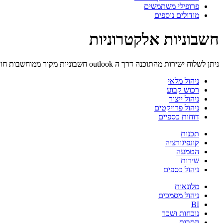
פרופילי משתמשים
מודולים נוספים
חשבוניות אלקטרוניות
ניתן לשלוח ישירות מהתוכנה דרך ה outlook חשבוניות מקור ממוחשבות חוקיות על פי תקנות מס הכנסה. חסכון ישיר בהדפסה, עיטוף ביול ומשלוח דואר.
ניהול מלאי
רכוש קבוע
ניהול ייצור
ניהול פרויקטים
דוחות כספיים
תכנות
קונפיגורציה
הטמעה
שירות
ניהול כספים
מלונאות
ניהול מסמכים
BI
נוכחות ושכר
הסבות