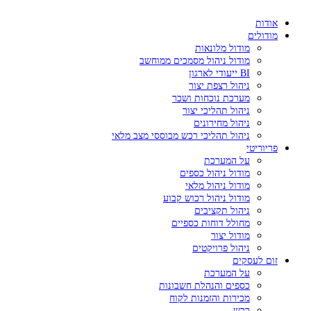
אודות
מודולים
מודול מלונאות
מודול ניהול מסמכים ממוחשב
BI ייעודי לארגון
ניהול רצפת יצור
מערכת נוכחות ושכר
ניהול תהליכי יצור
ניהול מחירונים
ניהול תהליכי רכש מבוססי מצב מלאי
פריוריטי
על המערכת
מודול ניהול כספים
מודול ניהול מלאי
מודול ניהול רכוש קבוע
ניהול תקציבים
מחולל דוחות כספיים
מודול יצור
ניהול פרויקטים
זום לעסקים
על המערכת
כספים והנהלת חשבונות
מכירות והזמנות לקוח
רכש